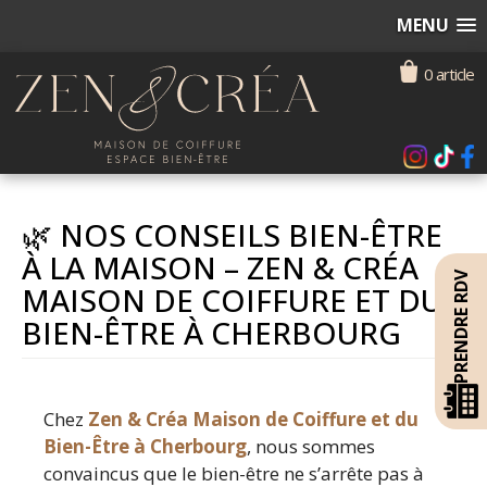
MENU
0 article
🌿 NOS CONSEILS BIEN-ÊTRE
À LA MAISON – ZEN & CRÉA
PRENDRE RDV
MAISON DE COIFFURE ET DU
BIEN-ÊTRE À CHERBOURG
Chez
Zen & Créa Maison de Coiffure et du
Bien-Être à Cherbourg
, nous sommes
convaincus que le bien-être ne s’arrête pas à